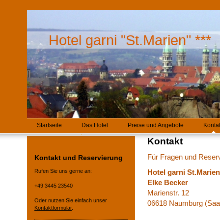
Hotel garni "St.Marien" ***
Startseite
Das Hotel
Preise und Angebote
Konta
Kontakt
Für Fragen und Reserv
Kontakt und Reservierung
Rufen Sie uns gerne an:
Hotel garni St.Marien
Elke Becker
+49 3445 23540
Marienstr. 12
Oder nutzen Sie einfach unser
06618 Naumburg (Saa
Kontaktformular
.