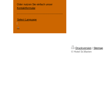
Oder nutzen Sie einfach unser
Kontaktformular
.
Select Language
▼
Druckversion
|
Sitemap
© Hotel St.Marien